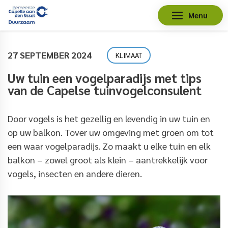
Menu
27 SEPTEMBER 2024
KLIMAAT
Uw tuin een vogelparadijs met tips
van de Capelse tuinvogelconsulent
Door vogels is het gezellig en levendig in
uw tuin
en
op uw
balkon
.
Tover
uw omgeving
met groen om tot
een
waar
vogelparadijs
.
Zo maakt u elke tuin
en elk
balkon
– zowel groot als klein –
aantrekkelijk
voor
vogels, insecten en andere dieren
.