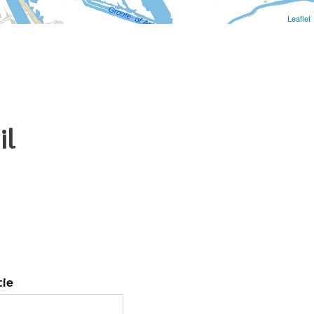
Leaflet
il
tie