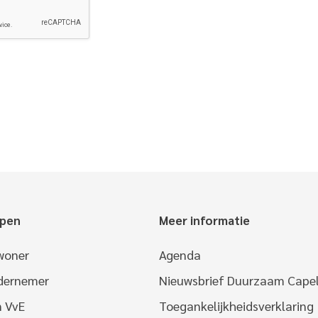
epen
Meer informatie
woner
Agenda
ndernemer
Nieuwsbrief Duurzaam Capel
n VvE
Toegankelijkheidsverklaring