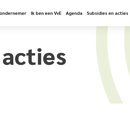
 ondernemer
Ik ben een VvE
Agenda
Subsidies en acties
e
acties