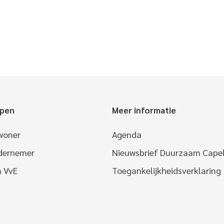
epen
Meer informatie
woner
Agenda
ndernemer
Nieuwsbrief Duurzaam Capel
n VvE
Toegankelijkheidsverklaring