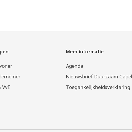
epen
Meer informatie
woner
Agenda
ndernemer
Nieuwsbrief Duurzaam Capel
n VvE
Toegankelijkheidsverklaring