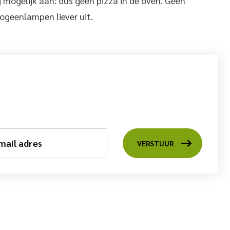
mogelijk aan: dus geen pizza in de oven. Geen
ogeenlampen liever uit.
mail adres
VERSTUUR