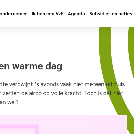
 ondernemer
Ik ben een VvE
Agenda
Subsidies en acties
 een warme dag
te verdwijnt ’s avonds vaak niet meteen uit huis.
 zetten de airco op volle kracht. Toch is dat niet
dan wel?