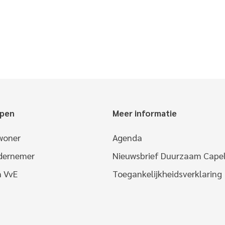
epen
Meer informatie
woner
Agenda
ndernemer
Nieuwsbrief Duurzaam Capel
n VvE
Toegankelijkheidsverklaring