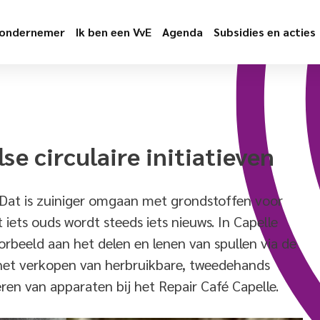
 ondernemer
Ik ben een VvE
Agenda
Subsidies en acties
e circulaire initiatieven
ir? Dat is zuiniger omgaan met grondstoffen voor
t
iets ouds wordt steeds iets nieuws
. In Capelle
orbeeld aan het delen en lenen van spullen via de
 het verkopen van herbruikbare, tweedehands
eren van apparaten bij het
Repair
Café Capelle.