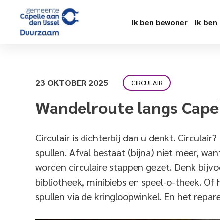
Ik ben bewoner
Ik ben
23 OKTOBER 2025
CIRCULAIR
Wandelroute langs Capels
Circulair is dichterbij dan u denkt. Circula
spullen.
A
fval
bestaat (bijna)
niet meer
, wan
worden circulaire stappen gezet. Denk bijvo
bibliotheek,
minibiebs
en speel-o-
theek
. Of
spullen via de kringloopwinkel. En het repar