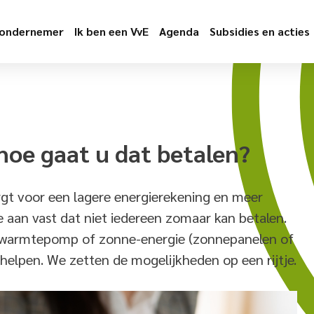
 ondernemer
Ik ben een VvE
Agenda
Subsidies en acties
oe gaat u dat betalen?
gt voor een lagere energierekening en meer
e aan vast dat niet iedereen zomaar kan betalen.
een warmtepomp of zonne-energie (zonnepanelen of
helpen. We zetten de mogelijkheden op een rijtje.