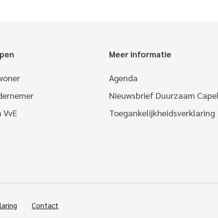
epen
Meer informatie
woner
Agenda
ndernemer
Nieuwsbrief Duurzaam Capel
n VvE
Toegankelijkheidsverklaring
laring
Contact