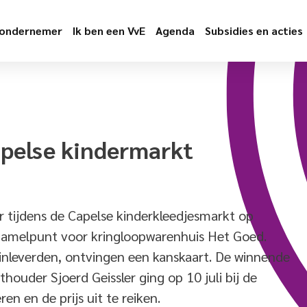
 ondernemer
Ik ben een VvE
Agenda
Subsidies en acties
apelse kindermarkt
r tijdens de Capelse kinderkleedjesmarkt op
zamelpunt voor kringloopwarenhuis Het Goed.
 inleverden, ontvingen een kanskaart. De winnende
houder Sjoerd Geissler ging op 10 juli bij de
en en de prijs uit te reiken.