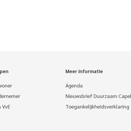
epen
Meer informatie
woner
Agenda
ndernemer
Nieuwsbrief Duurzaam Capel
n VvE
Toegankelijkheidsverklaring