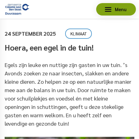
Menu
24 SEPTEMBER 2025
KLIMAAT
Hoera, een egel in de tuin!
Egels
zijn
leuke en nuttige
zijn
gasten in
uw tuin.
’s
Avonds
zoek
en ze naar insecten, slakken en andere
kleine dieren. Zo helpen ze op een natuurlijke manier
mee aan de balans in
uw
tuin. Door ruimte te maken
voor
schuilplekjes en voedsel
é
n met
kleine
openingen in schuttingen,
geef
t u
deze stekelige
gasten en warm welkom. En
u heeft
zelf een
levendige en gezonde tuin!