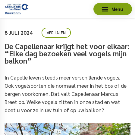
Menu
8 JULI 2024
VERHALEN
De Capellenaar krijgt het voor elkaar:
“Elke dag bezoeken veel vogels mijn
balkon”
In Capelle
leven
steeds meer
verschillende
vogels.
Ook vogels
oorten
die normaal
meer in het bos of de
bergen voorkomen.
Dat
valt
Capellenaar
Marcus
Breet op.
Welke vogels
zitten in onze stad
en
wat
doet u voor ze in
uw tuin of
op uw
balkon?