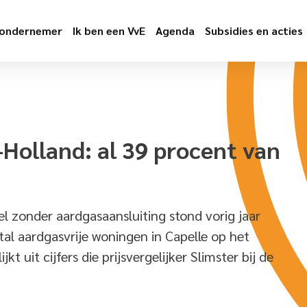
 ondernemer
Ik ben een VvE
Agenda
Subsidies en acties
-Holland: al 39 procent van
el zonder aardgasaansluiting stond vorig jaar
tal aardgasvrije woningen in Capelle op het
t uit cijfers die prijsvergelijker Slimster bij de